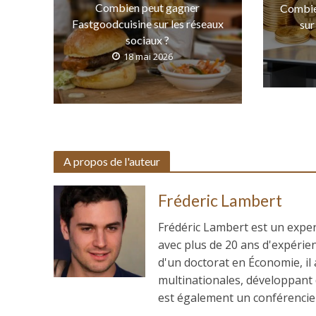
Combien peut gagner
Combie
Fastgoodcuisine sur les réseaux
sur
sociaux ?
18 mai 2026
A propos de l'auteur
Fréderic Lambert
Frédéric Lambert est un expe
avec plus de 20 ans d'expérie
d'un doctorat en Économie, il
multinationales, développant d
est également un conférencier 