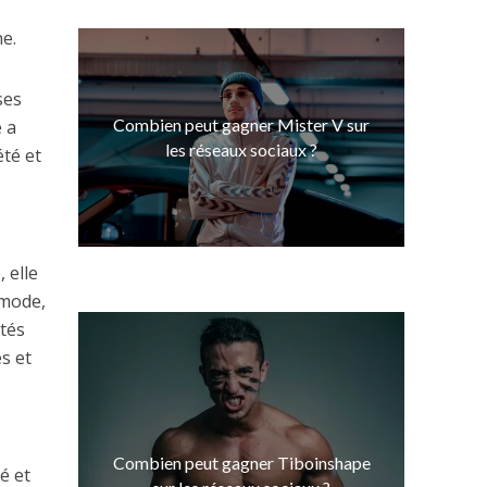
ne.
ses
Combien peut gagner Mister V sur
e a
les réseaux sociaux ?
été et
, elle
 mode,
ités
s et
s
Combien peut gagner Tiboinshape
é et