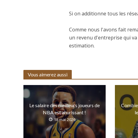
Si on additionne tous les rés
Comme nous l'avons fait rema
un revenu d'entreprise qui va
estimation.
Vous aimerez aussi
Le salaire des meilleurs joueurs de
Combien
NBA est ahurissant !
l
18 mai 2026