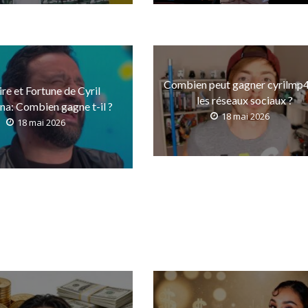
Combien peut gagner cyrilmp4
ire et Fortune de Cyril
les réseaux sociaux ?
a: Combien gagne t-il ?
18 mai 2026
18 mai 2026