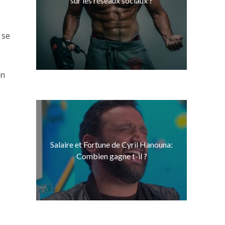
sur les réseaux sociaux ?
 se
on
Salaire et Fortune de Cyril Hanouna:
Combien gagne t-il ?