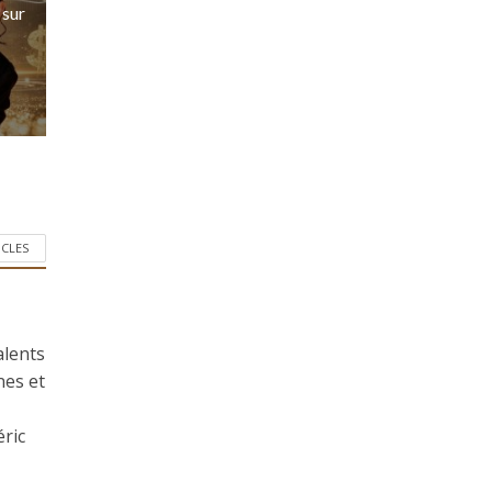
 sur
ICLES
alents
nes et
éric